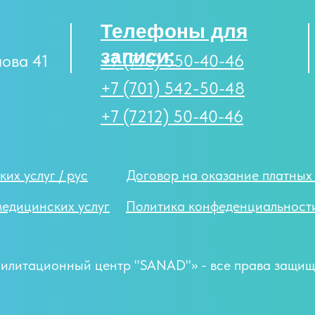
Телефоны для
записи:
лова 41
+7 (776) 550-40-46
+7 (701) 542-50-48
+7 (7212) 50-40-46
их услуг / рус
Договор на оказание платных 
медицинских услуг
Политика конфеденциальност
илитационный центр "SANAD"» - все права защищ