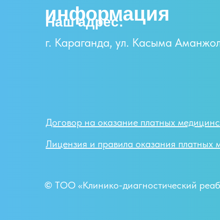
информация
Наш адрес:
г. Караганда, ул. Касыма Аманжо
Договор на оказание платных медицинск
Лицензия и правила оказания платных 
ТОО «Клинико-диагностический реаб
©