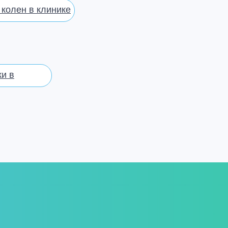
колен в клинике
и в