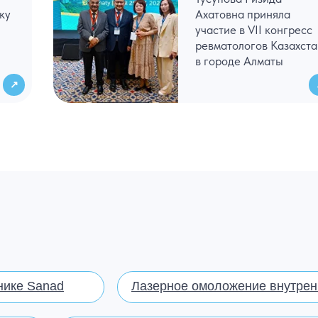
ку
Ахатовна приняла
участие в VII конгресс
ревматологов Казахст
в городе Алматы
↗
нике Sanad
Лазерное омоложение внутренн