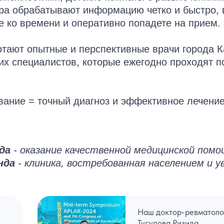
тра обрабатывают информацию четко и быстро, 
е ко времени и оперативно попадете на прием.
отают опытные и перспективные врачи города 
х специалистов, которые ежегодно проходят 
вание = точный диагноз и эффективное лечени
да
- оказание качественной медицинской пом
нда
- клиника, востребованная населением и 
Наш доктор-ревматоло
Тусупова Ризида