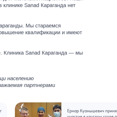
в клинике Sanad Караганда нет
Караганды. Мы стараемся
повышение квалификации и имеют
е. Клиника Sanad Караганда — мы
ощи населению
уважаемая партнерами
г
Ернар Куанышевич приня
участие в круглом столе 