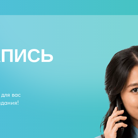
АПИСЬ
 для вас
идания!