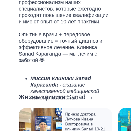
профессионализм наших
специалистов, которые ежегодно
проходят повышение квалификации
и имеют опыт от 10 лет практики.
Опытные врачи + передовое
оборудование = точный диагноз и
эффективное лечение. Клиника
Sanad Караганда — мы лечим с
заботой 🫶
Миссия Клиники Sanad
Караганда
- оказание
качественной медицинской
Жизнь
клиники Sanad →
помощи населению
Видение Клиники Sanad
Караганда
- клиника,
Приезд доктора
востребованная населением и
Луткова Ивана
уважаемая партнерами
Викторовича в
клинику Sanad 19-21